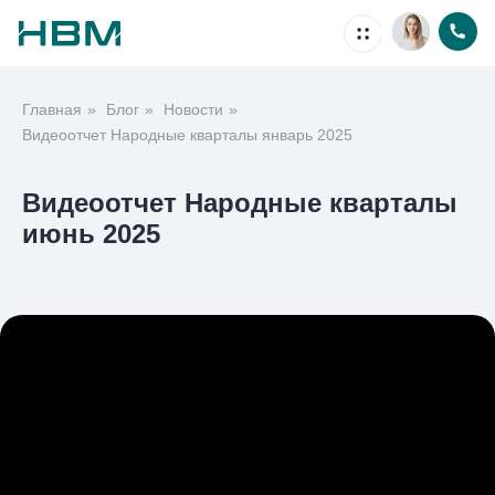
Главная
»
Блог
»
Новости
»
Недвижимость
Видеоотчет Народные кварталы январь 2025
Видеоотчет Народные кварталы
июнь 2025
Ипотека
Проекты
Акции
О компании
Способы покупки