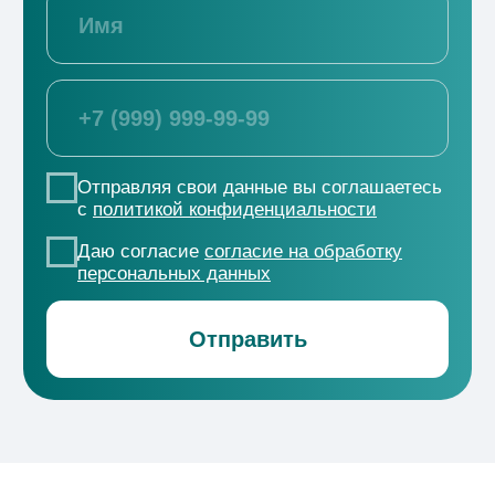
ООО СЗ Градстройпроект
+7 (800) 550-53-07
г. Краснодар, ул. 2-я Ямальская, д. 1
→
Отдел снабжения
tender@office-krasnodar.ru
Проекты
ЖК «Новые сезоны 2»
ЖК
«Форма»
ЖК «ДОМ
101»
ЖК «ЭПОС»
ЖК