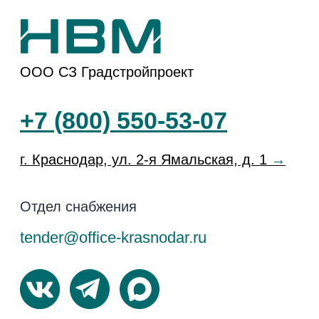
«Коллекция»
ЖК
«История-3»
ЖР «Народные
кварталы»
ЖК
«История-2»
Способы покупки
Документы
О компании
Политика
Конфиденциальности
Акции
Согласие на
НВМ Строим
обработку данных
Добро
Вакансии
Юридические
лица
Блог
Перечень
Контакты
третьих лиц
Кодекс поведения
поставщика
Информация на сайте не является публичной
офертой, носит исключительно информационный
характер