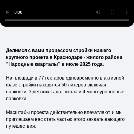
Виды недвижимости
Блог
НВМ Строим Добро
Вакансии
Контакты
Делимся с вами процессом стройки нашего
крупного проекта в Краснодаре - жилого района
“Народные кварталы” в июле 2025 года.
На площади в 77 гектаров одновременно в активной
фазе стройки находятся 50 литеров включая
парковки, 3 детских сада, школа и 4 многоуровневые
парковки.
Остались вопросы?
Масштабы проекта действительно впечатляют, и мы
Задайте их в наших соцсетях или
приглашаем вас стать частью этого захватывающего
оставьте свои данные для
обратной связи
путешествия.