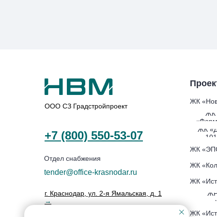
Проек
ЖК «Нов
ООО СЗ Градстройпроект
ЖК
«Форм
ЖК «
+7 (800) 550-53-07
101
ЖК «ЭП
Отдел снабжения
ЖК «Кол
tender@office-krasnodar.ru
ЖК «Ист
ЖР
г. Краснодар, ул. 2-я Ямальская, д. 1
→
ЖК «Ист