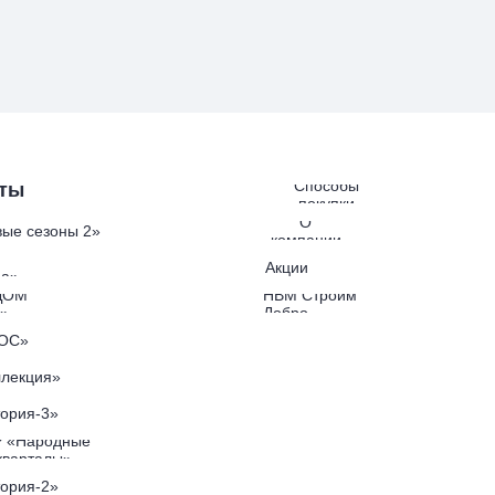
Способы
ты
покупки
О
ые сезоны 2»
компании
Акции
а»
ДОМ
НВМ Строим
»
Добро
ОС»
лекция»
ория-3»
 «Народные
кварталы»
ория-2»