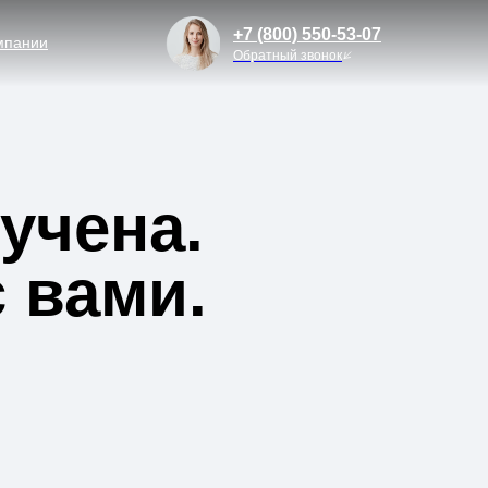
+7 (800) 550-53-07
мпании
Обратный звонок
учена.
 вами.