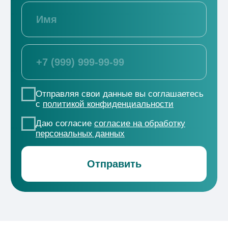
ООО СЗ Градстройпроект
+7 (800) 550-53-07
г. Краснодар, ул. 2-я Ямальская, д. 1
→
Отдел снабжения
tender@office-krasnodar.ru
Проекты
ЖК «Новые сезоны 2»
ЖК
«Форма»
ЖК «ДОМ
101»
ЖК «ЭПОС»