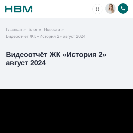
Главная
»
Блог
»
Новости
»
Недвижимость
Видеоотчёт ЖК «История 2» август 2024
Видеоотчёт ЖК «История 2»
август 2024
Ипотека
Проекты
Акции
О компании
Способы покупки