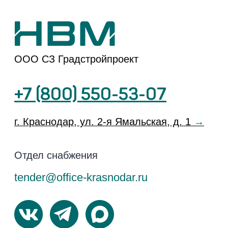
ЖК
«Коллекция»
ЖК
«История-3»
ЖР «Народные
кварталы»
ЖК
«История-2»
Способы покупки
Документы
О компании
Политика
Конфиденциальности
Акции
Согласие на
НВМ Строим
обработку данных
Добро
Вакансии
Юридические
лица
Блог
Перечень
Контакты
третьих лиц
Кодекс поведения
поставщика
Информация на сайте не является публичной
офертой, носит исключительно информационный