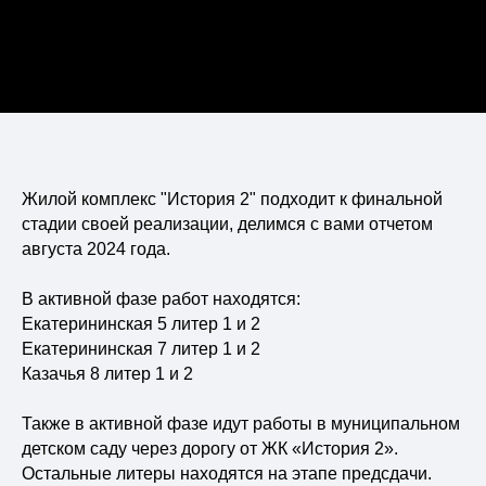
Виды недвижимости
Блог
НВМ Строим Добро
Вакансии
Контакты
Жилой комплекс "История 2" подходит к финальной
стадии своей реализации, делимся с вами отчетом
августа 2024 года.
В активной фазе работ находятся:
Екатерининская 5 литер 1 и 2
Екатерининская 7 литер 1 и 2
Казачья 8 литер 1 и 2
Остались вопросы?
Также в активной фазе идут работы в муниципальном
Задайте их в наших соцсетях или
детском саду через дорогу от ЖК «История 2».
оставьте свои данные для
обратной связи
Остальные литеры находятся на этапе предсдачи.