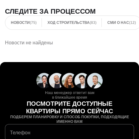
СЛЕДИТЕ ЗА ПРОЦЕССОМ
НВМ
НОВОСТИ
(75)
ХОД СТРОИТЕЛЬСТВА
(83)
СМИ О НАС
(12)
О компании
Акции
Новости
Новости не найдены
Вакансии
НВМ Строим Добро
Контакты
ПОКУПАТЕЛЯМ
Способы покупки
Ипотека
Наш менеджер ответит вам
Планировки
в ближайшее время
ПОСМОТРИТЕ ДОСТУПНЫЕ
Коммерческая недвижимость
КВАРТИРЫ ПРЯМО СЕЙЧАС
Коттеджные поселки
ПОДБЕРЕМ ПЛАНИРОВКУ И СПОСОБ ПОКУПКИ, ПОДХОДЯЩИЕ
Переезд в Краснодар
ИМЕННО ВАМ
Документы
Телефон