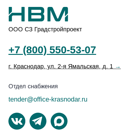
«Коллекция»
ЖК
«История-3»
ЖР «Народные
кварталы»
ЖК
«История-2»
Способы покупки
Документы
О компании
Политика
Конфиденциальности
Акции
Согласие на
НВМ Строим
обработку данных
Добро
Вакансии
Юридические
лица
Блог
Перечень
Контакты
третьих лиц
Кодекс поведения
поставщика
Информация на сайте не является публичной
офертой, носит исключительно информационный
характер