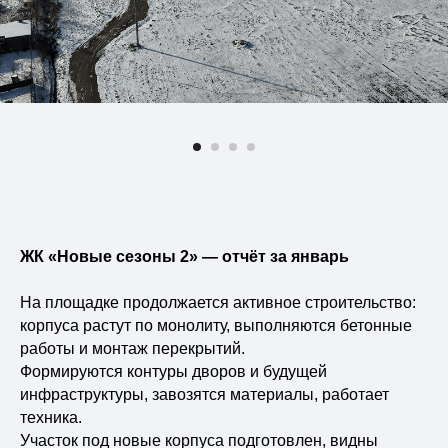
Виды недвижимости
Блог
НВМ Строим Добро
Вакансии
Контакты
ЖК «Новые сезоны 2» — отчёт за январь
На площадке продолжается активное строительство:
корпуса растут по монолиту, выполняются бетонные
Остались вопросы?
работы и монтаж перекрытий.
Формируются контуры дворов и будущей
Задайте их в наших соцсетях или
инфраструктуры, завозятся материалы, работает
оставьте свои данные для
обратной связи
техника.
Участок под новые корпуса подготовлен, видны