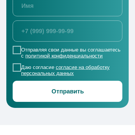
ООО СЗ Градстройпроект
+7 (800) 550-53-07
г. Краснодар, ул. 2-я Ямальская, д. 1
→
Отдел снабжения
tender@office-krasnodar.ru
Проекты
ЖК «Новые сезоны 2»
ЖК
«Форма»
ЖК «ДОМ
101»
ЖК «ЭПОС»
ЖК