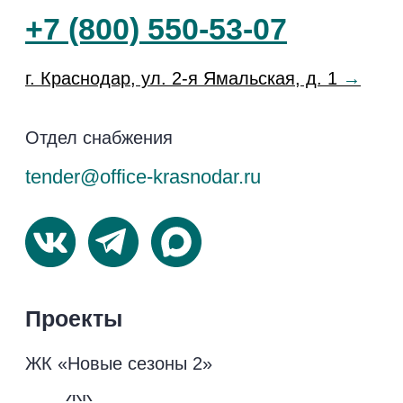
обработку данных
Добро
Вакансии
Юридические
лица
Блог
Перечень
Контакты
третьих лиц
Кодекс поведения
поставщика
Информация на сайте не является публичной
офертой, носит исключительно информационный
характер
© 2026 Официальный сайт застройщика
НВМ. Все права защищены.