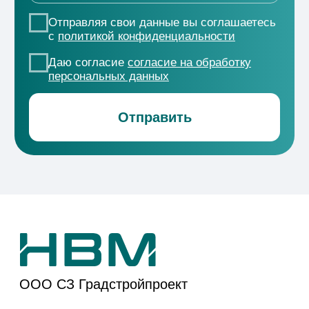
Проекты
ЖК «Новые сезоны 2»
ЖК
«Форма»
ЖК «ДОМ
101»
ЖК «ЭПОС»
ЖК
«Коллекция»
ЖК
«История-3»
ЖР «Народные
кварталы»
ЖК
«История-2»
Способы покупки
Документы
О компании
Политика
Конфиденциальности
Акции
Согласие на
НВМ Строим