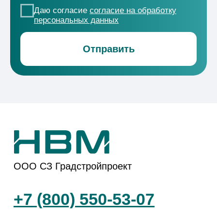
Проекты
ЖК «Новые сезоны 2»
ЖК
«Форма»
ЖК «ДОМ
101»
ЖК «ЭПОС»
ЖК
«Коллекция»
ЖК
«История-3»
ЖР «Народные
кварталы»
ЖК
«История-2»
Способы покупки
Документы
О компании
Политика
Конфиденциальности
Акции
Согласие на
НВМ Строим
обработку данных
Добро
Вакансии
Юридические