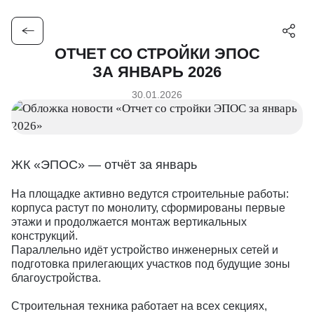
ПРОЕКТЫ
ОТЧЕТ СО СТРОЙКИ ЭПОС
ЗА ЯНВАРЬ 2026
30.01.2026
НАРОДНЫЕ КВАРТАЛЫ
ДОМ 101
ОТ 20,01 М2
ОТ 22,56 М2
г. Краснодар, ул. Народная
г. Краснодар, ул. Дорожная
ЖК «ЭПОС» — отчёт за январь
На площадке активно ведутся строительные работы:
корпуса растут по монолиту, сформированы первые
ФОРМА
ЭПОС
этажи и продолжается монтаж вертикальных
ОТ 27,99 М2
ОТ 24,10 М2
конструкций.
г. Краснодар, ул. им. Сорока А.М.
Майкоп, Адыгейская улица, 175
Параллельно идёт устройство инженерных сетей и
подготовка прилегающих участков под будущие зоны
благоустройства.
Строительная техника работает на всех секциях,
НОВЫЕ СЕЗОНЫ 2
КОЛЛЕКЦИЯ