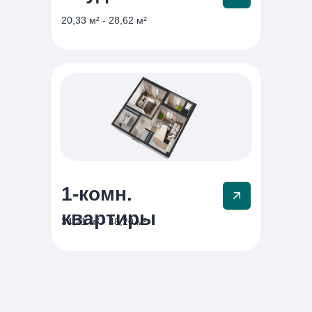
20,33 м² - 28,62 м²
1-комн.
квартиры
34,21 м² - 48,20 м²