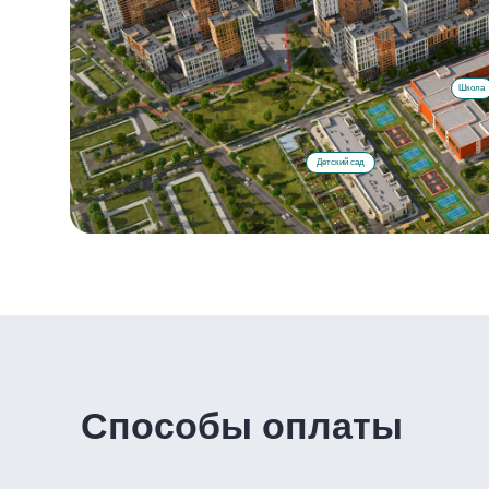
Школа
100% оплата
Детский сад
Ипотечные
программы
Семейная
ипотека
Срок кредита
Первоначальный взнос
от 12 мес.
от 20%
Способы оплаты
Сумма кредита
Ставка
от 250 000 ₽
от 6%