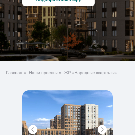
Главная
»
Наши проекты
»
ЖР «Народные кварталы»