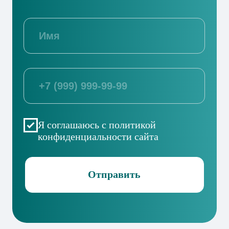
г. Краснодар, ул. 2-я Ямальская, д. 1
→
Отдел снабжения
tender@office-krasnodar.ru
Проекты
ЖК «Новые сезоны 2»
ЖК
«Форма»
ЖК «ДОМ
101»
ЖК «ЭПОС»
ЖК
«Коллекция»
ЖК
«История-3»
ЖР «Народные
кварталы»