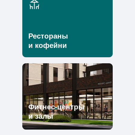
Одна анкета
Ипотека
Рестораны
6%
от
и кофейни
Специальные партнерские
программы
Подать заявку
Фитнес-центры
и залы