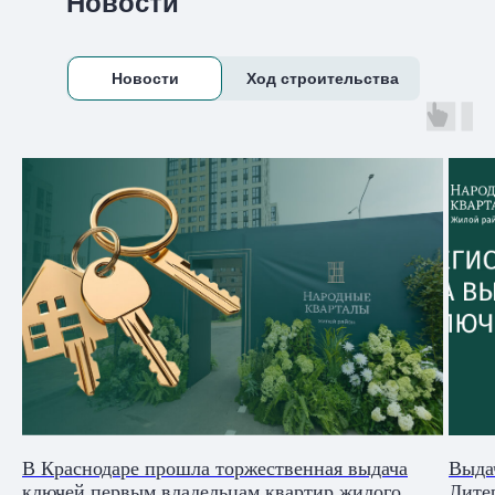
Новости
Новости
Ход строительства
В Краснодаре прошла торжественная выдача
Выда
ключей первым владельцам квартир жилого
Литер