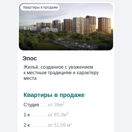
Квартиры в продаже
Эпос
Жильё, созданное с уважением
к местным традициям и характеру
места
Квартиры в продаже
2
Студия
........
от 39м
2
1-к
..................
от 65.3м
2-к
.................
от 51,09 м²