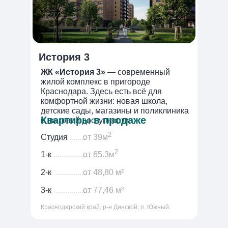
История 3
ЖК «История 3»
— современный
жилой комплекс в пригороде
Краснодара. Здесь есть всё для
комфортной жизни: новая школа,
детские сады, магазины и поликлиника
Квартиры в продаже
в шаговой доступности.
2
Студия
........
от 39м
2
1-к
..................
от 65.3м
2-к
.................
от 48,80 м²
3-к
.................
от 77,46 м²
Краснодарский край, р-н Динской, п. Южный.