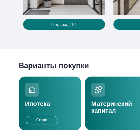
Подьезд 101
Варианты покупки
Ипотека
Ипотека
Материнский
Материнский
капитал
капитал
Скоро