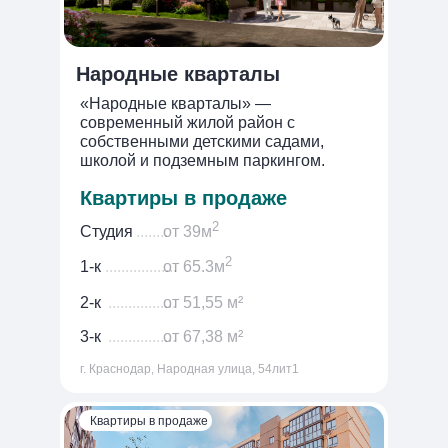
Народные кварталы
«Народные кварталы» —
современный жилой район с
собственными детскими садами,
школой и подземным паркингом.
Квартиры в продаже
2
Студия
........
от 39м
2
1-к
..................
от 65.3м
2-к
.................
от 51,55 м²
3-к
.................
от 67,38 м²
г. Краснодар, Народная улица, 54лит1
Квартиры в продаже