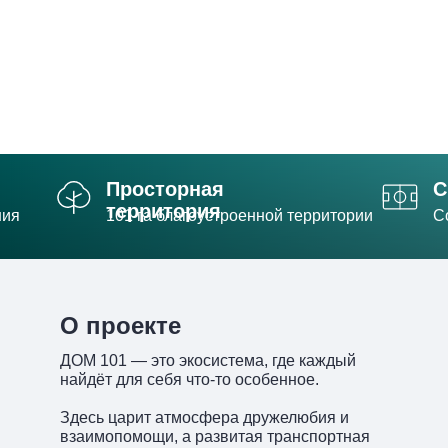
Просторная
С
территория
ния
101 га благоустроенной территории
С
О проекте
ДОМ 101 — это экосистема, где каждый
найдёт для себя что-то особенное.
Здесь царит атмосфера дружелюбия и
взаимопомощи, а развитая транспортная