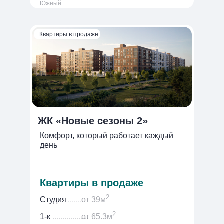
Южный
Квартиры в продаже
ЖК «Новые сезоны 2»
Комфорт, который работает каждый
день
ООО СЗ Градстройпроект
Квартиры в продаже
+7 (800) 550-53-07
2
Студия
........
от 39м
г. Краснодар, ул. 2-я Ямальская, д. 1
→
2
1-к
..................
от 65.3м