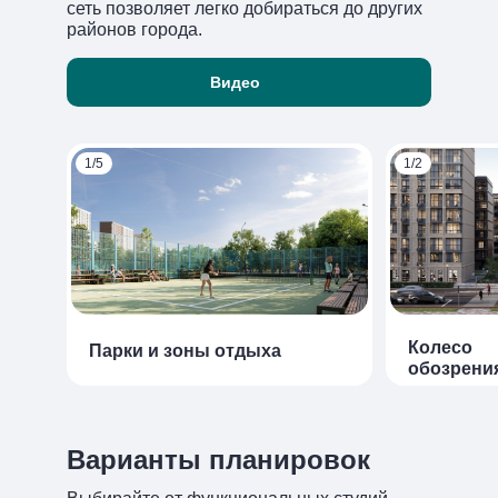
сеть позволяет легко добираться до других
районов города.
Парки и зоны отдыха
Колесо
Архитектура
Видео
обозрения
Детские сады и школы
1/5
1/2
Колесо
Парки и зоны отдыха
обозрени
Варианты планировок