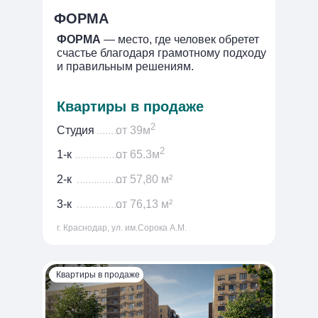
.................
..................
ФОРМА
ФОРМА
— место, где человек обретет
счастье благодаря грамотному подходу
и правильным решениям.
.................
Квартиры в продаже
2
Студия
........
от 39м
2
1-к
..................
от 65.3м
2-к
.................
от 57,80 м²
3-к
.................
от 76,13 м²
г. Краснодар, ул. им.Сорока А.М.
Квартиры в продаже