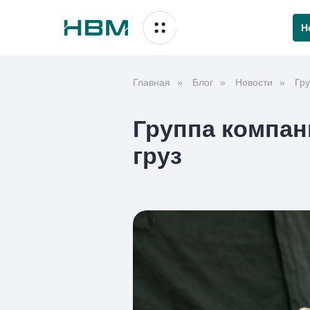
Н
Главная
»
Блог
»
Новости
»
Гр
Группа компан
груз