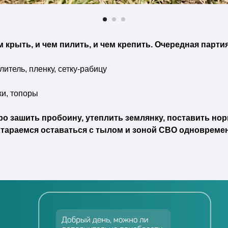
ем крыть, и чем пилить, и чем крепить. Очередная парт
итель, пленку, сетку-рабицу
ки, топоры
ро зашить пробоину, утеплить землянку, поставить но
Стараемся оставаться с тылом и зоной СВО одновреме