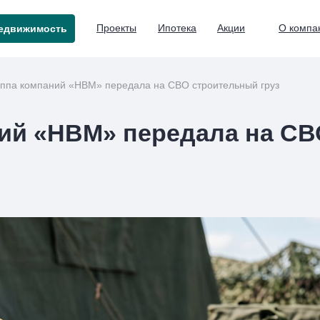
Проекты
Ипотека
Акции
О компа
едвижимость
уппа компаний «НВМ» передала на СВО строительный груз
ий «НВМ» передала на С