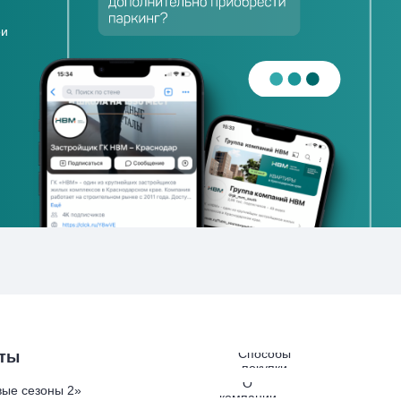
ои
Способы
ты
покупки
О
ые сезоны 2»
компании