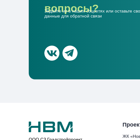
вопросы?
Задайте их в наших соцсетях или оставьте св
данные для обратной связи
Проек
ЖК «Нов
ООО СЗ Градстройпроект