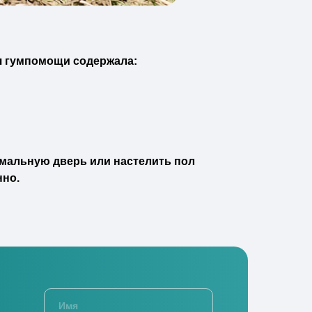
ия гумпомощи содержала:
рмальную дверь или настелить пол
нно.