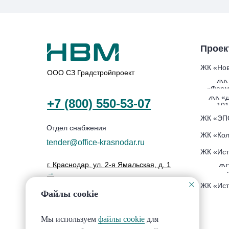
Проек
ЖК «Нов
ООО СЗ Градстройпроект
ЖК
«Форм
ЖК «
+7 (800) 550-53-07
101
ЖК «ЭП
Отдел снабжения
ЖК «Кол
tender@office-krasnodar.ru
ЖК «Ист
ЖР
г. Краснодар, ул. 2-я Ямальская, д. 1
→
ЖК «Ист
Файлы cookie
Мы используем
файлы cookie
для