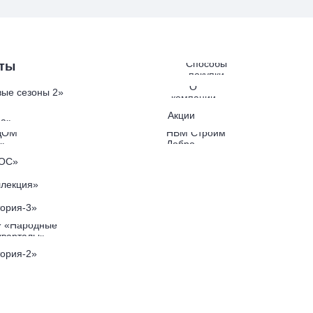
Способы
ты
покупки
О
ые сезоны 2»
компании
Акции
а»
ДОМ
НВМ Строим
»
Добро
ОС»
лекция»
ория-3»
 «Народные
кварталы»
ория-2»