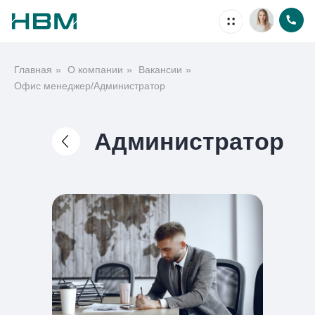
Главная
»
О компании
»
Вакансии
»
Недвижимость
Офис менеджер/Администратор
Администратор
Ипотека
Проекты
Акции
О компании
Способы покупки