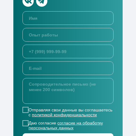
+7 (800) 550-53-07
г. Краснодар, ул. 2-я Ямальская, д. 1
→
Отдел снабжения
tender@office-krasnodar.ru
Проекты
ЖК «Новые сезоны 2»
ЖК
«Форма»
Отправляя свои данные вы соглашаетесь
ЖК «ДОМ
с
политикой конфиденциальности
101»
Даю согласие
согласие на обработку
ЖК «ЭПОС»
персональных данных
ЖК