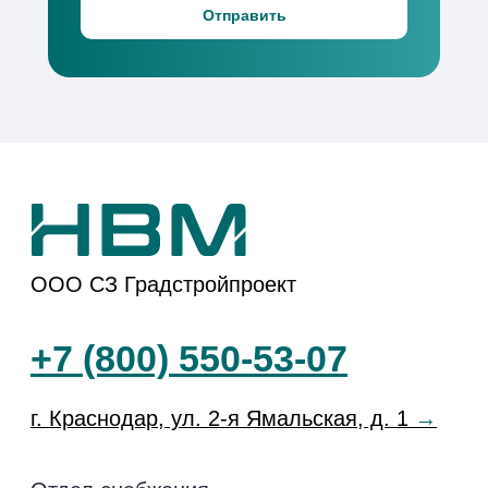
«Коллекция»
Отправить
ЖК
«История-3»
ЖР «Народные
кварталы»
ЖК
«История-2»
Способы покупки
Документы
О компании
Политика
Конфиденциальности
Акции
Согласие на
НВМ Строим
обработку данных
Добро
Вакансии
Юридические
лица
Блог
Перечень
Контакты
третьих лиц
Кодекс поведения
поставщика
Информация на сайте не является публичной
офертой, носит исключительно информационный
характер